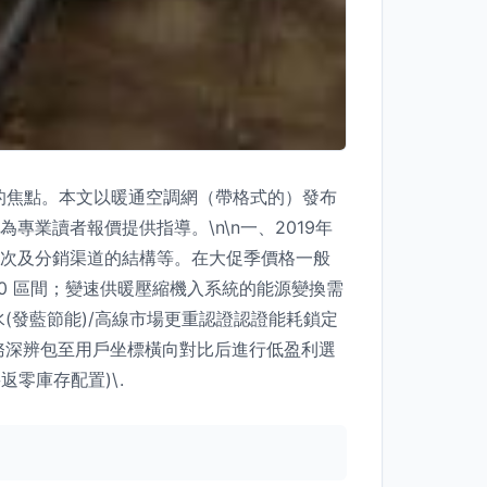
的焦點。本文以暖通空調網（帶格式的）發布
業讀者報價提供指導。\n\n一、2019年
批次及分銷渠道的結構等。在大促季價格一般
00 區間；變速供暖壓縮機入系統的能源變換需
(發藍節能)/高線市場更重認證認證能耗鎖定
務深辨包至用戶坐標橫向對比后進行低盈利選
零庫存配置)\.