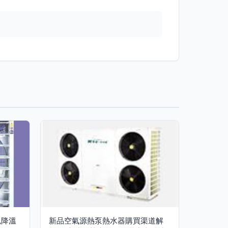
色降溫
新品空氣源熱泵熱水器購買渠道解