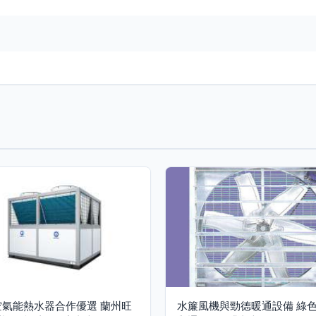
空氣能熱水器合作優選 蘭州旺
水簾風機與勁德暖通設備 綠