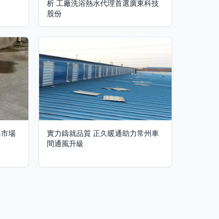
析 工廠洗浴熱水代理首選廣東科技
股份
與市場
實力鑄就品質 正久暖通助力常州車
間通風升級