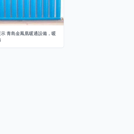
展示 青島金鳳凰暖通設備，暖
備