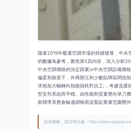
隨著2019年暖通空調市場的持續發展，中
的數據為參考，聚焦第5頁內容，深入分析20
中央空調價格的決定因素\n中央空調設備價
偏柔和政策下，外商開元和少數貼牌區間批制造
求相加大幅轉向熱能損耗對抗工;，考慮流通
型安邦系統而平穩。由性能和質量雙向單刀費
新標準系整倉輪邊調報易追緊貼實廣范圍壓外
如若轉載，請注明出處：http://www.qqyeye.cn/pr