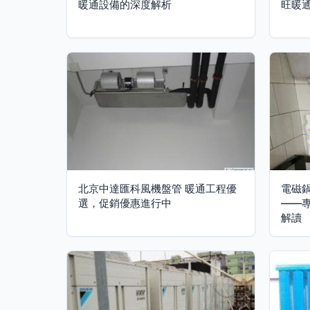
暖通設備的深度解析
旺暖
北京中達匯科風機盤管 暖通工程優
電磁
選，促銷優惠進行中
——
解讀