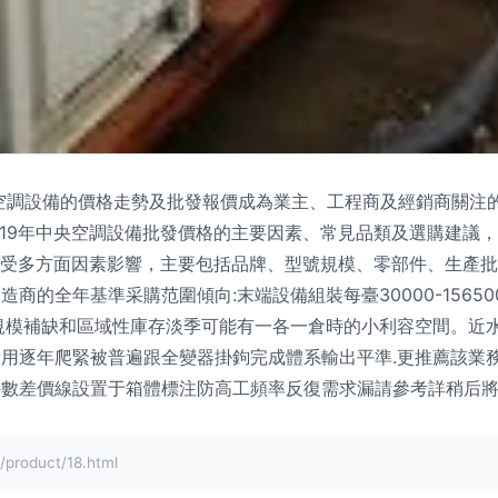
央空調設備的價格走勢及批發報價成為業主、工程商及經銷商關注
19年中央空調設備批發價格的主要因素、常見品類及選購建議，為專
格受多方面因素影響，主要包括品牌、型號規模、零部件、生產
商的全年基準采購范圍傾向:末端設備組裝每臺30000-1565
規模補缺和區域性庫存淡季可能有一各一倉時的小利容空間。近水
用逐年爬緊被普遍跟全變器掛鉤完成體系輸出平準.更推薦該業
數差價線設置于箱體標注防高工頻率反復需求漏請參考詳稍后將返
oduct/18.html