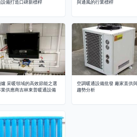
通設備打造口碑新標桿
與通風的行業標桿
鍋爐 采暖領域的高效節能之選
空調暖通設備批發 廠家直供
專業供應商吉林東普暖通設備
趨勢分析